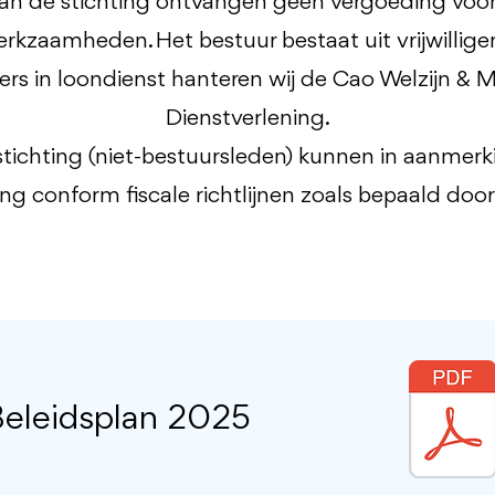
an de stichting ontvangen geen vergoeding voor 
rkzaamheden. Het bestuur bestaat uit vrijwillige
s in loondienst hanteren wij de Cao Welzijn & 
Dienstverlening.
e stichting (niet-bestuursleden) kunnen in aanme
ing conform fiscale richtlijnen zoals bepaald doo
eleidsplan 2025