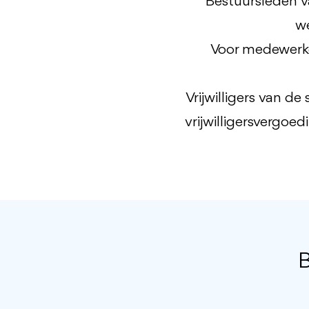
Bestuursleden v
we
Voor medewerker
Vrijwilligers van d
vrijwilligersvergoed
B